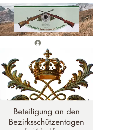
Anmelden
Beteiligung an den
Bezirksschützentagen
So., 14. Apr.
  |  
Eschlkam