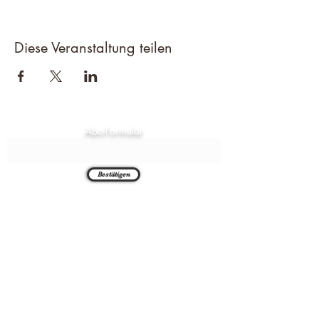
Diese Veranstaltung teilen
Abo-Formular
Bestätigen
Chambthaler Sportschützen e.V.
Neuaigner Str. 7
93458 Seugenhof
09948 1492
alois.pritzl@web.de
chambthaler-schriftfuehrung@outlook.de