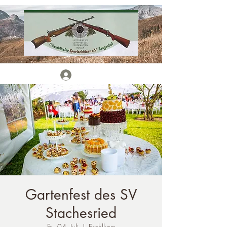
Anmelden
Gartenfest des SV
Stachesried
Fr., 04. Juli
  |  
Eschlkam