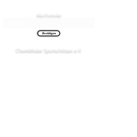
Abo-Formular
Bestätigen
Chambthaler Sportschützen e.V.
Neuaigner Str. 7
93458 Seugenhof
09948 1492
alois.pritzl@web.de
chambthaler-schriftfuehrung@outlook.de
Telefon (Stand)
Email (Pritzl)
Email (Schriftf)
AGB