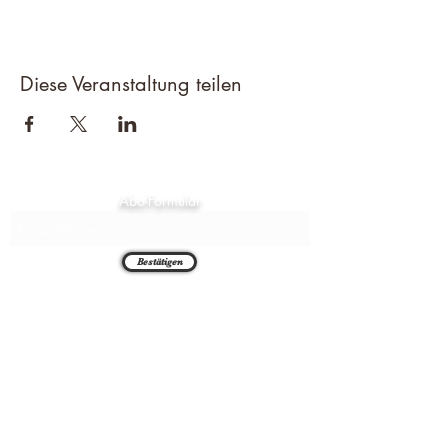
Diese Veranstaltung teilen
Abo-Formular
Bestätigen
Chambthaler Sportschützen e.V.
Neuaigner Str. 7
93458 Seugenhof
09948 1492
alois.pritzl@web.de