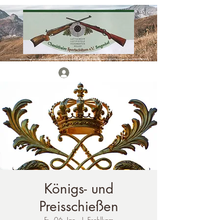
Anmelden
Königs- und
Preisschießen
Fr., 06. Jan.
  |  
Eschlkam