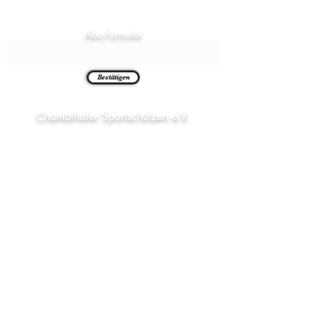
Abo-Formular
Bestätigen
Chambthaler Sportschützen e.V.
Neuaigner Str. 7
93458 Seugenhof
09948 1492
alois.pritzl@web.de
chambthaler-schriftfuehrung@outlook.de
Telefon (Stand)
Email (Pritzl)
Email (Schriftf)
AGB