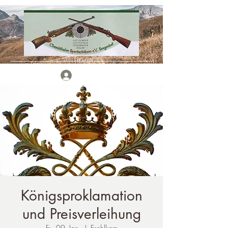
Anmelden
Königsproklamation
und Preisverleihung
Fr., 09. Jan.
  |  
Eschlkam