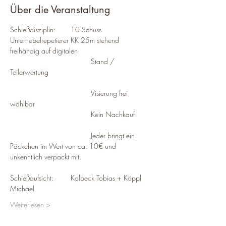
Über die Veranstaltung
Schießdisziplin: 	10 Schuss 
Unterhebelrepetierer KK 25m stehend 
freihändig auf digitalen 
				Stand / 
Teilerwertung
				Visierung frei 
wählbar 
				Kein Nachkauf
				Jeder bringt ein 
Päckchen im Wert von ca. 10€ und 
unkenntlich verpackt mit.
Schießaufsicht: 	Kolbeck Tobias + Köppl 
Michael
Weiterlesen >