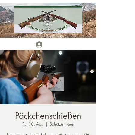
Anmelden
Päckchenschießen
Fr., 10. Apr.
  |  
Schützenhäusl
Jeder bringt ein Päckchen im Wert von ca. 10€