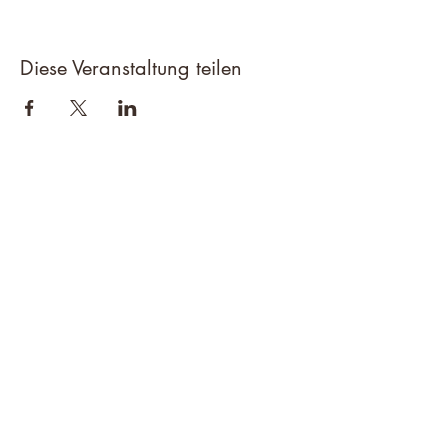
Diese Veranstaltung teilen
Abo-Formular
Bestätigen
Chambthaler Sportschützen e.V.
Neuaigner Str. 7
93458 Seugenhof
09948 1492
alois.pritzl@web.de