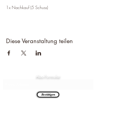
1x Nachkauf (5 Schuss)
Diese Veranstaltung teilen
Abo-Formular
Bestätigen
Chambthaler Sportschützen e.V.
Neuaigner Str. 7
93458 Seugenhof