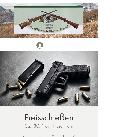
Anmelden
Preisschießen
Sa., 30. Nov.
  |  
Eschlkam
gestiftet von Brigitte & Reinhard Seidl