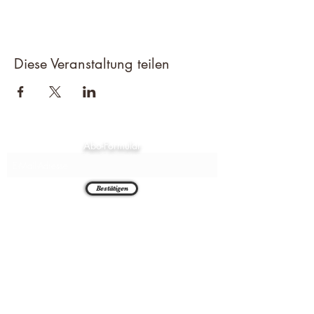
Diese Veranstaltung teilen
Abo-Formular
Bestätigen
Chambthaler Sportschützen e.V.
Neuaigner Str. 7
93458 Seugenhof
09948 1492
alois.pritzl@web.de