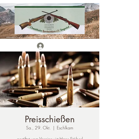
Anmelden
Preisschießen
Sa., 29. Okt.
  |  
Eschlkam
gestiftet vom Vereinswirt Hans Stöberl