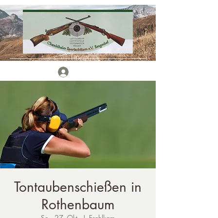
Anmelden
Tontaubenschießen in
Rothenbaum
So., 27. Okt.
  |  
Eschlkam