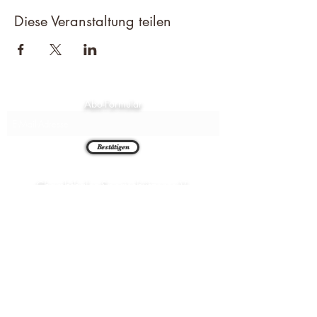
Diese Veranstaltung teilen
Abo-Formular
Bestätigen
Chambthaler Sportschützen e.V.
Neuaigner Str. 7
93458 Seugenhof
09948 1492
alois.pritzl@web.de
chambthaler-schriftfuehrung@outlook.de
Telefon (Stand)
Email (Pritzl)
Email (Schriftf)